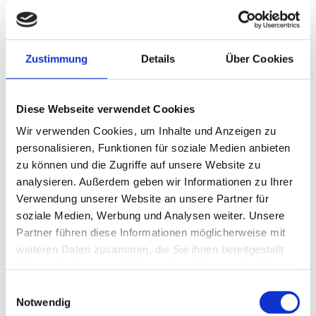
PELZ
Zustimmung
Details
Über Cookies
HERREN
Diese Webseite verwendet Cookies
Wir verwenden Cookies, um Inhalte und Anzeigen zu
personalisieren, Funktionen für soziale Medien anbieten
zu können und die Zugriffe auf unsere Website zu
analysieren. Außerdem geben wir Informationen zu Ihrer
Verwendung unserer Website an unsere Partner für
soziale Medien, Werbung und Analysen weiter. Unsere
Service
Partner führen diese Informationen möglicherweise mit
weiteren Daten zusammen, die Sie ihnen bereitgestellt
Reparatur
haben oder die sie im Rahmen Ihrer Nutzung der Dienste
Reinigung
gesammelt haben.
Einwilligungsauswahl
Umarbeitung
Notwendig
Aufbewahrung