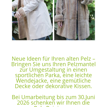
Neue Ideen für Ihren alten Pelz –
Bringen Sie uns Ihren Pelzmantel
zur Umgestaltung in einen
sportlichen Parka, eine leichte
Wendejacke, eine gemütliche
Decke oder dekorative Kissen.
Bei Umarbeitung bis zum 30.Juni
2026 schenken wir Ihnen die